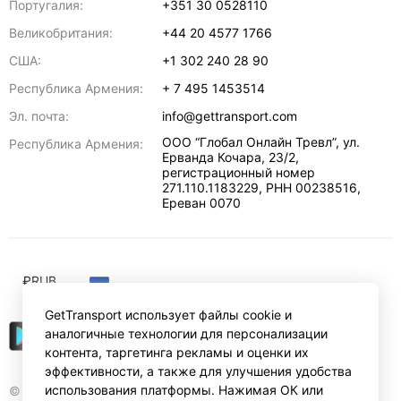
Португалия:
+351 30 0528110
Великобритания:
+44 20 4577 1766
США:
+1 302 240 28 90
Республика Армения:
+ 7 495 1453514
Эл. почта:
info@gettransport.com
ООО “Глобал Онлайн Тревл”, ул.
Республика Армения:
Ерванда Кочара, 23/2,
регистрационный номер
271.110.1183229, РНН 00238516
,
Ереван
0070
₽
RUB
GetTransport использует файлы cookie и
аналогичные технологии для персонализации
контента, таргетинга рекламы и оценки их
эффективности, а также для улучшения удобства
использования платформы. Нажимая ОК или
© Gettransport International Limited. GetTransport®