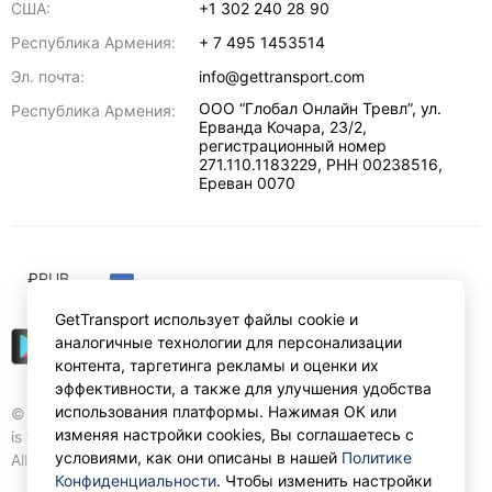
США:
+1 302 240 28 90
Республика Армения:
+ 7 495 1453514
Эл. почта:
info@gettransport.com
ООО “Глобал Онлайн Тревл”, ул.
Республика Армения:
Ерванда Кочара, 23/2,
регистрационный номер
271.110.1183229, РНН 00238516
,
Ереван
0070
₽
RUB
GetTransport использует файлы cookie и
аналогичные технологии для персонализации
контента, таргетинга рекламы и оценки их
эффективности, а также для улучшения удобства
использования платформы. Нажимая ОК или
© Gettransport International Limited. GetTransport®
изменяя настройки cookies, Вы соглашаетесь с
is trademark of Gettransport International Limited.
условиями, как они описаны в нашей
Политике
All rights reserved.
Конфиденциальности
. Чтобы изменить настройки