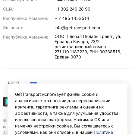
США:
+1 302 240 28 90
Республика Армения:
+ 7 495 1453514
Эл. почта:
info@gettransport.com
ООО “Глобал Онлайн Тревл”, ул.
Республика Армения:
Ерванда Кочара, 23/2,
регистрационный номер
271.110.1183229, РНН 00238516
,
Ереван
0070
₽
RUB
GetTransport использует файлы cookie и
аналогичные технологии для персонализации
контента, таргетинга рекламы и оценки их
эффективности, а также для улучшения удобства
использования платформы. Нажимая ОК или
© Gettransport International Limited. GetTransport®
изменяя настройки cookies, Вы соглашаетесь с
is trademark of Gettransport International Limited.
условиями, как они описаны в нашей
Политике
All rights reserved.