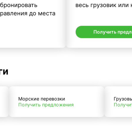
абронировать
весь грузовик или 
правления до места
Получить пред
ги
Морские перевозки
Грузов
Получить предложения
Получи