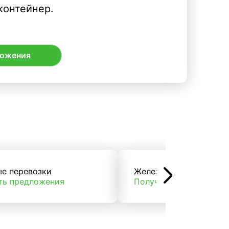
контейнер.
ложения
ые перевозки
Железнодорожные пер
ть предложения
Получить предложени