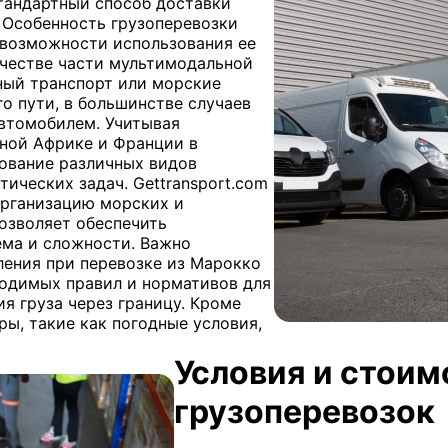
тандартный способ доставки
. Особенность грузоперевозки
возможности использования ее
ачестве части мультимодальной
ный транспорт или морские
о пути, в большинстве случаев
автомобилем. Учитывая
ной Африке и Франции в
рование различных видов
ических задач. Gettransport.com
организацию морских и
озволяет обеспечить
ема и сложности. Важно
ения при перевозке из Марокко
ходимых правил и нормативов для
я груза через границу. Кроме
ры, такие как погодные условия,
Условия и стои
грузоперевозок