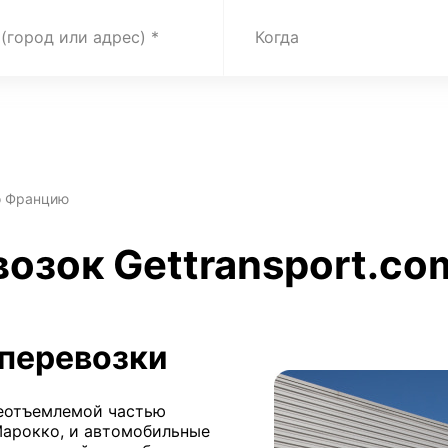
 (город или адрес)
Когда
о Францию
возок Gettransport.co
перевозки
неотъемлемой частью
Марокко, и автомобильные