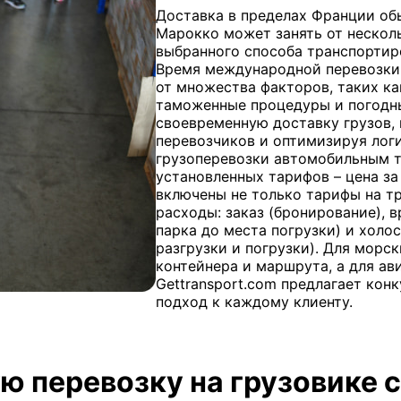
Доставка в пределах Франции обы
Марокко может занять от несколь
выбранного способа транспортир
Время международной перевозки 
от множества факторов, таких ка
таможенные процедуры и погодные
своевременную доставку грузов,
перевозчиков и оптимизируя лог
грузоперевозки автомобильным т
установленных тарифов – цена за
включены не только тарифы на т
расходы: заказ (бронирование), в
парка до места погрузки) и холо
разгрузки и погрузки). Для морс
контейнера и маршрута, а для ави
Gettransport.com предлагает ко
подход к каждому клиенту.
ю перевозку на грузовике с