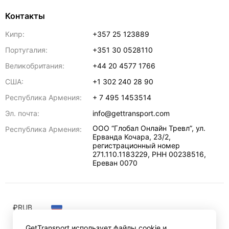
Контакты
Кипр:
+357 25 123889
Португалия:
+351 30 0528110
Великобритания:
+44 20 4577 1766
США:
+1 302 240 28 90
Республика Армения:
+ 7 495 1453514
Эл. почта:
info@gettransport.com
ООО “Глобал Онлайн Тревл”, ул.
Республика Армения:
Ерванда Кочара, 23/2,
регистрационный номер
271.110.1183229, РНН 00238516
,
Ереван
0070
₽
RUB
GetTransport использует файлы cookie и