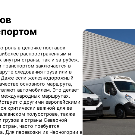
зов
спортом
 роль в цепочке поставок
наиболее распространенным и
 внутри страны, так и за рубеж.
 транспортом заключается в
руте следования груза или в
. Даже если железнодорожный
ачестве основного маршрута,
твляют автомобилем. Это делает
 международных маршрутах.
ействует с другими европейскими
тся критически важной для ее
алканском полуострове, также
 грузов в страны Северной
 стран, часто требуется
. Для перевозки из Черногории в