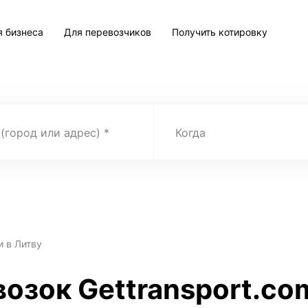
я бизнеса
Для перевозчиков
Получить котировку
 (город или адрес)
Когда
и в Литву
возок Gettransport.co