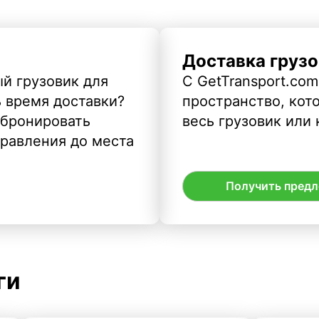
Доставка грузо
й грузовик для
С GetTransport.com
ь время доставки?
пространство, кото
абронировать
весь грузовик или 
правления до места
Получить пред
ги