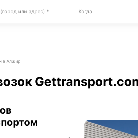
 (город или адрес)
Когда
и в Алжир
возок Gettransport.co
зов
спортом