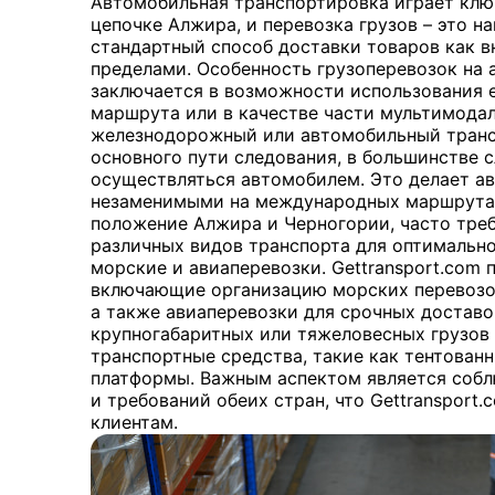
Автомобильная транспортировка играет клю
цепочке Алжира, и перевозка грузов – это н
стандартный способ доставки товаров как вн
пределами. Особенность грузоперевозок на
заключается в возможности использования 
маршрута или в качестве части мультимодал
железнодорожный или автомобильный трансп
основного пути следования, в большинстве с
осуществляться автомобилем. Это делает а
незаменимыми на международных маршрутах
положение Алжира и Черногории, часто тре
различных видов транспорта для оптимально
морские и авиаперевозки. Gettransport.com
включающие организацию морских перевозок
а также авиаперевозки для срочных доставо
крупногабаритных или тяжеловесных грузов
транспортные средства, такие как тентован
платформы. Важным аспектом является соб
и требований обеих стран, что Gettransport
клиентам.