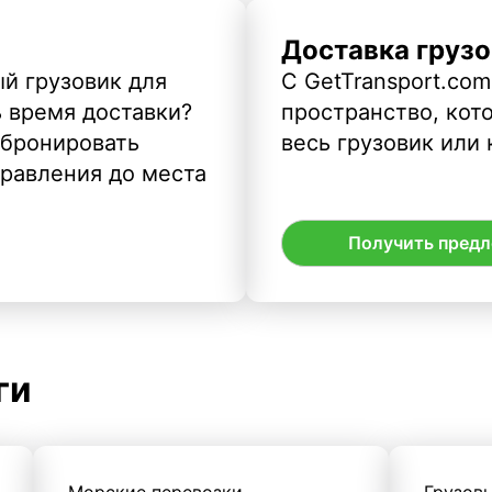
Доставка грузо
й грузовик для
С GetTransport.com
ь время доставки?
пространство, кото
абронировать
весь грузовик или 
правления до места
Получить пред
ги