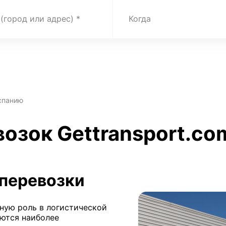
 (город или адрес)
Когда
спанию
озок Gettransport.com
перевозки
ную роль в логистической
яются наиболее