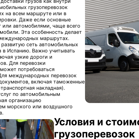
доставки грузов как внутри
омобильных грузоперевозок
х на всем маршруте или в
ировки. Даже если основные
 или автомобилями, чаще всего
мобили. Эта особенность делает
международных маршрутах.
т развитую сеть автомобильных
в в Испанию. Важно учитывать
ючая узкие дороги и
ов. Для перевозки
 может потребоваться
Для международных перевозок
документов, включая таможенные
транспортная накладная).
 услуг по автомобильным
чая организацию
ем морского или воздушного
в.
Условия и стои
грузоперевозок