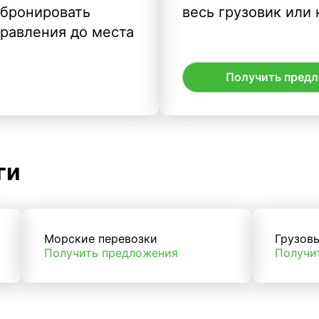
абронировать
весь грузовик или 
правления до места
Получить пред
ги
Морские перевозки
Грузов
Получить предложения
Получи