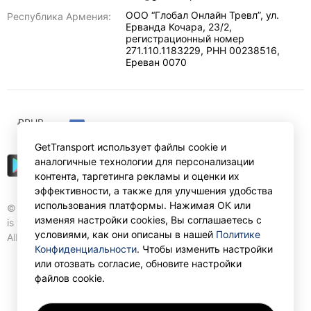
ООО “Глобал Онлайн Тревл”, ул.
Республика Армения:
Ерванда Кочара, 23/2,
регистрационный номер
271.110.1183229, РНН 00238516
,
Ереван
0070
₽
RUB
GetTransport использует файлы cookie и
аналогичные технологии для персонализации
контента, таргетинга рекламы и оценки их
эффективности, а также для улучшения удобства
использования платформы. Нажимая ОК или
© Gettransport International Limited. GetTransport®
изменяя настройки cookies, Вы соглашаетесь с
is trademark of Gettransport International Limited.
условиями, как они описаны в нашей
Политике
All rights reserved.
Конфиденциальности
. Чтобы изменить настройки
или отозвать согласие, обновите настройки
файлов cookie.