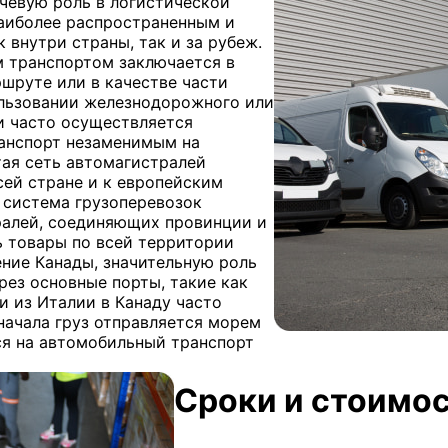
чевую роль в логистической
наиболее распространенным и
 внутри страны, так и за рубеж.
 транспортом заключается в
шруте или в качестве части
льзовании железнодорожного или
и часто осуществляется
анспорт незаменимым на
ая сеть автомагистралей
сей стране и к европейским
 система грузоперевозок
ралей, соединяющих провинции и
ь товары по всей территории
ние Канады, значительную роль
рез основные порты, такие как
и из Италии в Канаду часто
начала груз отправляется морем
тся на автомобильный транспорт
Сроки и стоимос