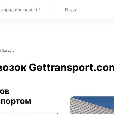
 (город или адрес)
Когда
в Канаду
озок Gettransport.com
зов
спортом