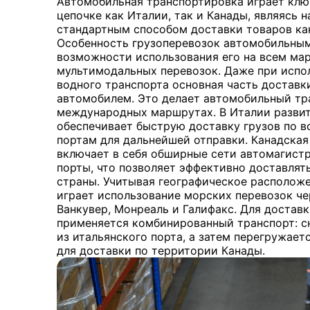
Автомобильная транспортировка играет клю
цепочке как Италии, так и Канады, являясь 
стандартным способом доставки товаров как
Особенность грузоперевозок автомобильным
возможности использования его на всем мар
мультимодальных перевозок. Даже при испо
водного транспорта основная часть доставк
автомобилем. Это делает автомобильный тр
международных маршрутах. В Италии развит
обеспечивает быструю доставку грузов по в
портам для дальнейшей отправки. Канадская
включает в себя обширные сети автомагист
порты, что позволяет эффективно доставлят
страны. Учитывая географическое расположе
играет использование морских перевозок че
Ванкувер, Монреаль и Галифакс. Для доставк
применяется комбинированный транспорт: с
из итальянского порта, а затем перегружае
для доставки по территории Канады.