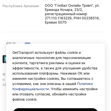
ООО “Глобал Онлайн Тревл”, ул.
Республика Армения:
Ерванда Кочара, 23/2,
регистрационный номер
271.110.1183229, РНН 00238516
,
Ереван
0070
₽
RUB
GetTransport использует файлы cookie и
аналогичные технологии для персонализации
контента, таргетинга рекламы и оценки их
эффективности, а также для улучшения удобства
использования платформы. Нажимая ОК или
© Gettransport International Limited. GetTransport®
изменяя настройки cookies, Вы соглашаетесь с
is trademark of Gettransport International Limited.
условиями, как они описаны в нашей
Политике
All rights reserved.
Конфиденциальности
. Чтобы изменить настройки
или отозвать согласие, обновите настройки
файлов cookie.