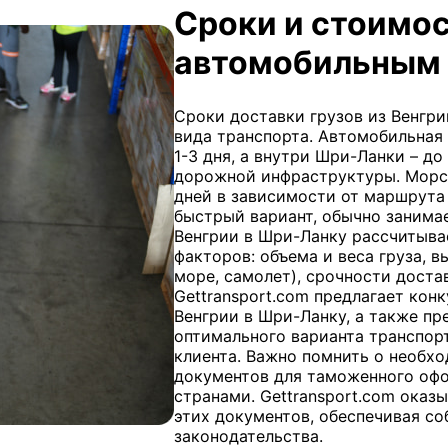
Сроки и стоимос
автомобильным 
Сроки доставки грузов из Венгри
вида транспорта. Автомобильная
1-3 дня, а внутри Шри-Ланки – д
дорожной инфраструктуры. Морск
дней в зависимости от маршрута
быстрый вариант, обычно занимае
Венгрии в Шри-Ланку рассчитыва
факторов: объема и веса груза, 
море, самолет), срочности доста
Gettransport.com предлагает кон
Венгрии в Шри-Ланку, а также п
оптимального варианта транспор
клиента. Важно помнить о необх
документов для таможенного офо
странами. Gettransport.com оказ
этих документов, обеспечивая с
законодательства.