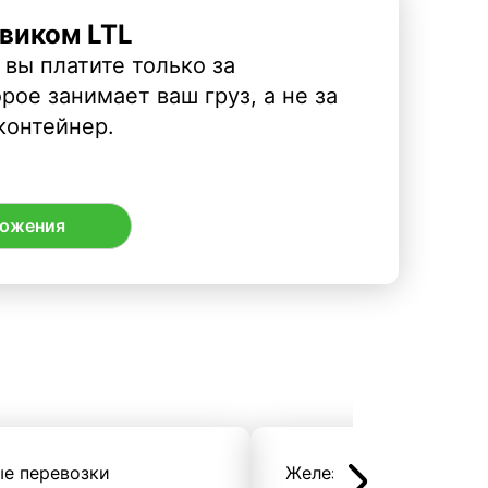
виком LTL
 вы платите только за
рое занимает ваш груз, а не за
контейнер.
ложения
ые перевозки
Железнодорожные пер