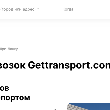
 (город или адрес)
Когда
 Шри-Ланку
озок Gettransport.com
зов
спортом