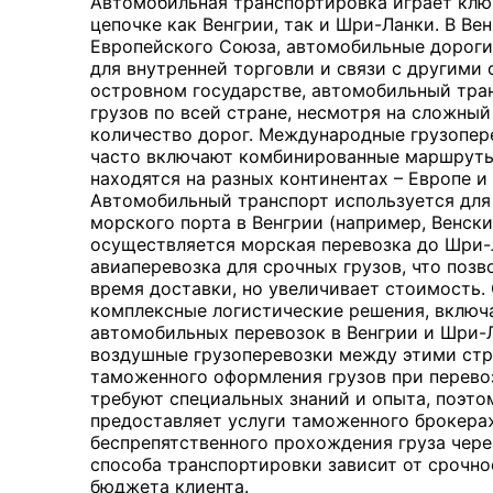
Автомобильная транспортировка играет клю
цепочке как Венгрии, так и Шри-Ланки. В Ве
Европейского Союза, автомобильные дороги
для внутренней торговли и связи с другими 
островном государстве, автомобильный тра
грузов по всей стране, несмотря на сложный
количество дорог. Международные грузопер
часто включают комбинированные маршруты,
находятся на разных континентах – Европе и
Автомобильный транспорт используется для
морского порта в Венгрии (например, Венски
осуществляется морская перевозка до Шри-
авиаперевозка для срочных грузов, что позв
время доставки, но увеличивает стоимость. 
комплексные логистические решения, вклю
автомобильных перевозок в Венгрии и Шри-Л
воздушные грузоперевозки между этими стр
таможенного оформления грузов при перево
требуют специальных знаний и опыта, поэтом
предоставляет услуги таможенного брокера
беспрепятственного прохождения груза чере
способа транспортировки зависит от срочно
бюджета клиента.