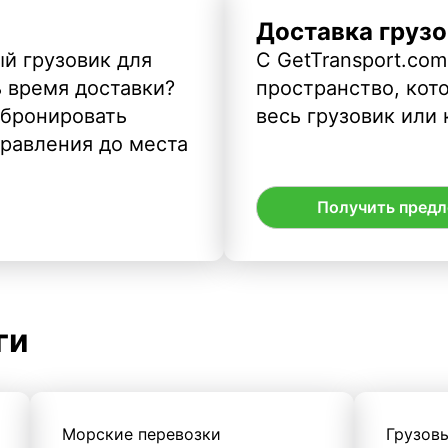
Доставка грузо
й грузовик для
С GetTransport.com
ь время доставки?
пространство, кото
абронировать
весь грузовик или 
правления до места
Получить пред
ги
Морские перевозки
Грузов