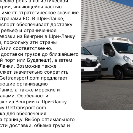
чевую роль в логистической
нгрии, являющейся частью
 имеют стратегическое значение
странами ЕС. В Шри-Ланке,
нспорт обеспечивает доставку
 рельеф и ограниченное
евозки из Венгрии в Шри-Ланку
 поскольку эти страны
 Азии соответственно.
 доставки грузов до ближайшего
й порт или Будапешт), а затем
Ланки. Возможна также
оляет значительно сократить
Gettransport.com предлагает
чающие организацию
анке, а также морские и
анами. Особенности
зке из Венгрии в Шри-Ланку
у Gettransport.com
жа для обеспечения
з границу. Выбор оптимального
сти доставки, объема груза и