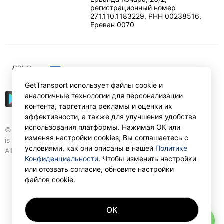
регистрационный номер
271.110.1183229, РНН 00238516
,
Ереван
0070
₽
RUB
GetTransport использует файлы cookie и
аналогичные технологии для персонализации
контента, таргетинга рекламы и оценки их
эффективности, а также для улучшения удобства
использования платформы. Нажимая ОК или
© Gettransport International Limited. GetTransport®
изменяя настройки cookies, Вы соглашаетесь с
is trademark of Gettransport International Limited.
условиями, как они описаны в нашей
Политике
All rights reserved.
Конфиденциальности
. Чтобы изменить настройки
или отозвать согласие, обновите настройки
файлов cookie.
OK
AI