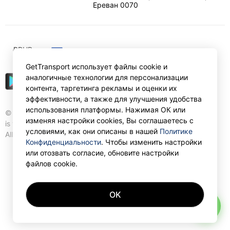
Ереван
0070
₽
RUB
GetTransport использует файлы cookie и
аналогичные технологии для персонализации
контента, таргетинга рекламы и оценки их
эффективности, а также для улучшения удобства
использования платформы. Нажимая ОК или
© Gettransport International Limited. GetTransport®
изменяя настройки cookies, Вы соглашаетесь с
is trademark of Gettransport International Limited.
условиями, как они описаны в нашей
Политике
All rights reserved.
Конфиденциальности
. Чтобы изменить настройки
или отозвать согласие, обновите настройки
файлов cookie.
OK
AI