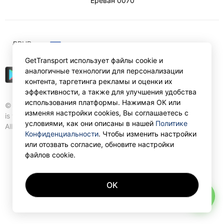
Ереван
0070
₽
RUB
GetTransport использует файлы cookie и
аналогичные технологии для персонализации
контента, таргетинга рекламы и оценки их
эффективности, а также для улучшения удобства
использования платформы. Нажимая ОК или
© Gettransport International Limited. GetTransport®
изменяя настройки cookies, Вы соглашаетесь с
is trademark of Gettransport International Limited.
условиями, как они описаны в нашей
Политике
All rights reserved.
Конфиденциальности
. Чтобы изменить настройки
или отозвать согласие, обновите настройки
файлов cookie.
OK
AI