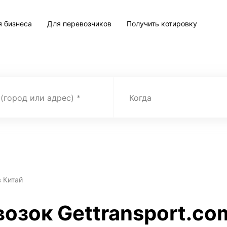
я бизнеса
Для перевозчиков
Получить котировку
 (город или адрес)
Когда
в Китай
озок Gettransport.com