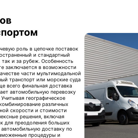
зов
спортом
чевую роль в цепочке поставок
пространенный и стандартный
 так и за рубеж. Особенность
те заключается в возможности
качестве части мультимодальной
ый транспорт или морские суда
ще всего финальная доставка
лает автомобильную перевозку
 Учитывая географическое
 комбинирование различных
ьной скорости и стоимости
лексные решения, включая
к для преодоления больших
е автомобильную доставку по
таможенные процедуры и