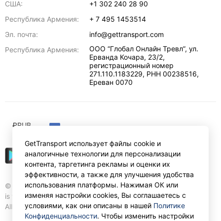
США:
+1 302 240 28 90
Республика Армения:
+ 7 495 1453514
Эл. почта:
info@gettransport.com
ООО “Глобал Онлайн Тревл”, ул.
Республика Армения:
Ерванда Кочара, 23/2,
регистрационный номер
271.110.1183229, РНН 00238516
,
Ереван
0070
₽
RUB
GetTransport использует файлы cookie и
аналогичные технологии для персонализации
контента, таргетинга рекламы и оценки их
эффективности, а также для улучшения удобства
использования платформы. Нажимая ОК или
© Gettransport International Limited. GetTransport®
изменяя настройки cookies, Вы соглашаетесь с
is trademark of Gettransport International Limited.
условиями, как они описаны в нашей
Политике
All rights reserved.
Конфиденциальности
. Чтобы изменить настройки