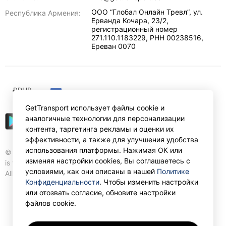
ООО “Глобал Онлайн Тревл”, ул.
Республика Армения:
Ерванда Кочара, 23/2,
регистрационный номер
271.110.1183229, РНН 00238516
,
Ереван
0070
₽
RUB
GetTransport использует файлы cookie и
аналогичные технологии для персонализации
контента, таргетинга рекламы и оценки их
эффективности, а также для улучшения удобства
использования платформы. Нажимая ОК или
© Gettransport International Limited. GetTransport®
изменяя настройки cookies, Вы соглашаетесь с
is trademark of Gettransport International Limited.
условиями, как они описаны в нашей
Политике
All rights reserved.
Конфиденциальности
. Чтобы изменить настройки
или отозвать согласие, обновите настройки
файлов cookie.