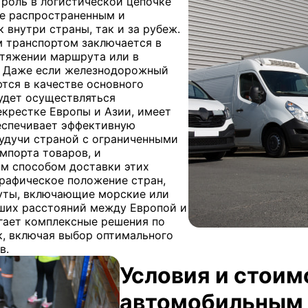
роль в логистической цепочке
ее распространенным и
 внутри страны, так и за рубеж.
 транспортом заключается в
отяжении маршрута или в
. Даже если железнодорожный
тся в качестве основного
удет осуществляться
екрестке Европы и Азии, имеет
беспечивает эффективную
будучи страной с ограниченными
мпорта товаров, и
м способом доставки этих
графическое положение стран,
уты, включающие морские или
ших расстояний между Европой и
гает комплексные решения по
, включая выбор оптимального
в.
Условия и стоим
автомобильным 