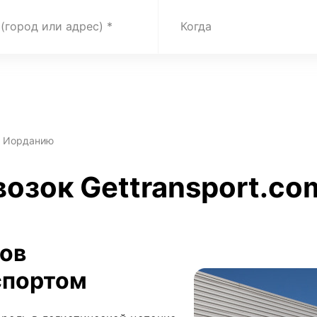
 (город или адрес)
Когда
в Иорданию
озок Gettransport.com
зов
спортом