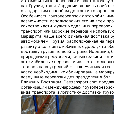
Автомобильные перевозки играют ключевую 
как Грузии, так и Иордании, являясь наибол
стандартным способом доставки товаров как
Особенность грузоперевозок автомобильным
возможности использования его на всем пр
качестве части мультимодальных перевозок
транспорт или морские перевозки использую
маршрута, чаще всего финальная доставка б
автомобилем. Грузия, расположенная на пер
развитую сеть автомобильных дорог, что о
доставку грузов по всей стране. Иордания, 
природными ресурсами, сильно зависит от и
автомобильные перевозки являются основны
товаров на внутренний рынок. Учитывая гео
часто необходимы комбинированные маршр
воздушные перевозки для преодоления боль
Ближним Востоком. Gettransport.com предла
организации международных грузоперевозок
вида транспорта и логистику доставки грузо