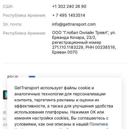
США:
+1 302 240 28 90
Республика Армения:
+ 7 495 1453514
Эл. почта:
info@gettransport.com
ООО “Глобал Онлайн Тревл”, ул.
Республика Армения:
Ерванда Кочара, 23/2,
регистрационный номер
271.110.1183229, РНН 00238516
,
Ереван
0070
₽
RUB
GetTransport использует файлы cookie и
аналогичные технологии для персонализации
контента, таргетинга рекламы и оценки их
эффективности, а также для улучшения удобства
использования платформы. Нажимая ОК или
© Gettransport International Limited. GetTransport®
изменяя настройки cookies, Вы соглашаетесь с
is trademark of Gettransport International Limited.
условиями, как они описаны в нашей
Политике
All rights reserved.