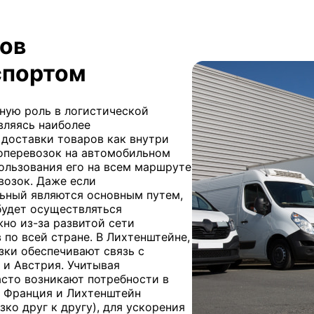
зов
спортом
ную роль в логистической
вляясь наиболее
доставки товаров как внутри
зоперевозок на автомобильном
ользования его на всем маршруте
возок. Даже если
ьный являются основным путем,
будет осуществляться
но из-за развитой сети
 по всей стране. В Лихтенштейне,
зки обеспечивают связь с
 и Австрия. Учитывая
сто возникают потребности в
 Франция и Лихтенштейн
зко друг к другу), для ускорения