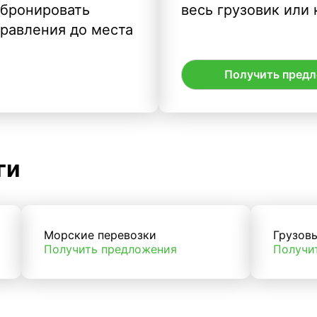
абронировать
весь грузовик или 
правления до места
Получить пред
ги
Морские перевозки
Грузов
Получить предложения
Получи