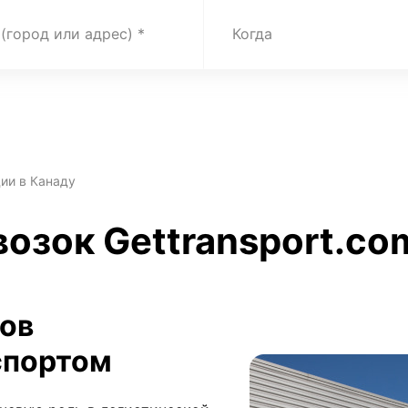
 (город или адрес)
Когда
ии в Канаду
возок Gettransport.co
зов
спортом