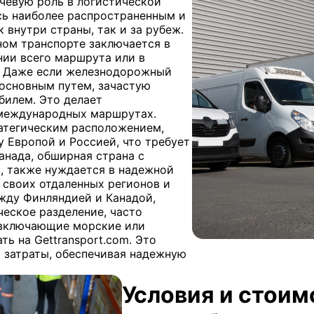
чевую роль в логистической
ясь наиболее распространенным и
 внутри страны, так и за рубеж.
ном транспорте заключается в
нии всего маршрута или в
. Даже если железнодорожный
 основным путем, зачастую
билем. Это делает
международных маршрутах.
ратегическим расположением,
 Европой и Россией, что требует
анада, обширная страна с
, также нуждается в надежной
 своих отдаленных регионов и
жду Финляндией и Канадой,
ческое разделение, часто
 включающие морские или
ь на Gettransport.com. Это
 затраты, обеспечивая надежную
Условия и стоим