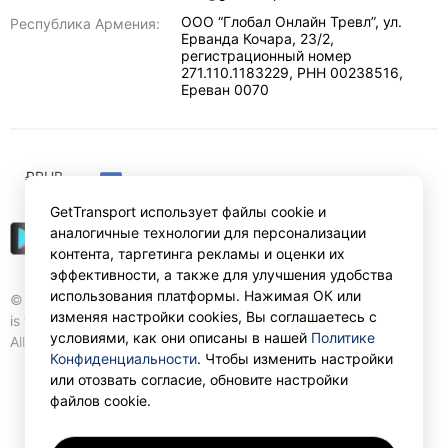
ООО “Глобал Онлайн Тревл”, ул.
Республика Армения:
Ерванда Кочара, 23/2,
регистрационный номер
271.110.1183229, РНН 00238516
,
Ереван
0070
₽
RUB
GetTransport использует файлы cookie и
аналогичные технологии для персонализации
контента, таргетинга рекламы и оценки их
эффективности, а также для улучшения удобства
использования платформы. Нажимая ОК или
© Gettransport International Limited. GetTransport®
изменяя настройки cookies, Вы соглашаетесь с
is trademark of Gettransport International Limited.
условиями, как они описаны в нашей
Политике
All rights reserved.
Конфиденциальности
. Чтобы изменить настройки
или отозвать согласие, обновите настройки
файлов cookie.