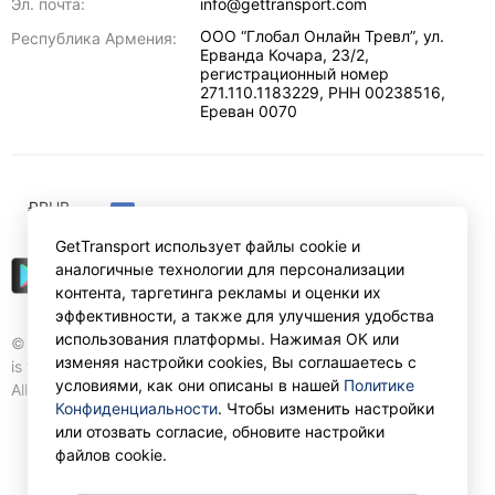
Эл. почта:
info@gettransport.com
ООО “Глобал Онлайн Тревл”, ул.
Республика Армения:
Ерванда Кочара, 23/2,
регистрационный номер
271.110.1183229, РНН 00238516
,
Ереван
0070
₽
RUB
GetTransport использует файлы cookie и
аналогичные технологии для персонализации
контента, таргетинга рекламы и оценки их
эффективности, а также для улучшения удобства
использования платформы. Нажимая ОК или
© Gettransport International Limited. GetTransport®
изменяя настройки cookies, Вы соглашаетесь с
is trademark of Gettransport International Limited.
условиями, как они описаны в нашей
Политике
All rights reserved.
Конфиденциальности
. Чтобы изменить настройки
или отозвать согласие, обновите настройки
файлов cookie.