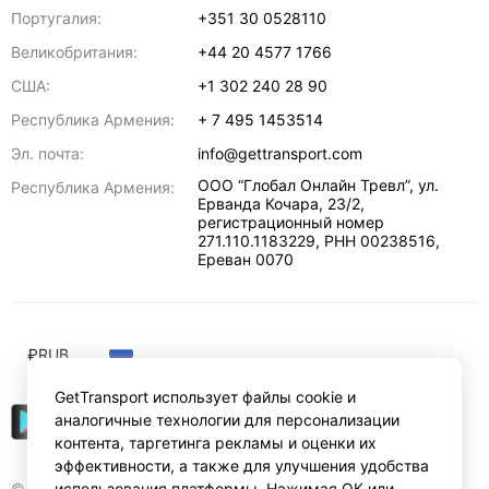
Португалия:
+351 30 0528110
Великобритания:
+44 20 4577 1766
США:
+1 302 240 28 90
Республика Армения:
+ 7 495 1453514
Эл. почта:
info@gettransport.com
ООО “Глобал Онлайн Тревл”, ул.
Республика Армения:
Ерванда Кочара, 23/2,
регистрационный номер
271.110.1183229, РНН 00238516
,
Ереван
0070
₽
RUB
GetTransport использует файлы cookie и
аналогичные технологии для персонализации
контента, таргетинга рекламы и оценки их
эффективности, а также для улучшения удобства
© Gettransport International Limited. GetTransport®
использования платформы. Нажимая ОК или