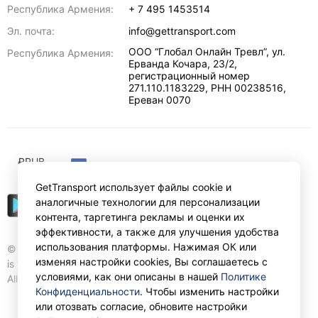
Республика Армения:
+ 7 495 1453514
Эл. почта:
info@gettransport.com
ООО “Глобал Онлайн Тревл”, ул.
Республика Армения:
Ерванда Кочара, 23/2,
регистрационный номер
271.110.1183229, РНН 00238516
,
Ереван
0070
₽
RUB
GetTransport использует файлы cookie и
аналогичные технологии для персонализации
контента, таргетинга рекламы и оценки их
эффективности, а также для улучшения удобства
использования платформы. Нажимая ОК или
© Gettransport International Limited. GetTransport®
изменяя настройки cookies, Вы соглашаетесь с
is trademark of Gettransport International Limited.
условиями, как они описаны в нашей
Политике
All rights reserved.
Конфиденциальности
. Чтобы изменить настройки
или отозвать согласие, обновите настройки