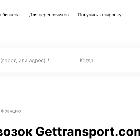
я бизнеса
Для перевозчиков
Получить котировку
 (город или адрес)
Когда
о Францию
возок Gettransport.co