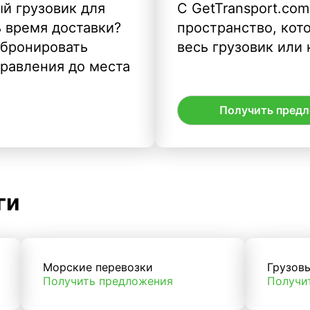
й грузовик для
С GetTransport.com
ь время доставки?
пространство, кото
абронировать
весь грузовик или 
правления до места
Получить пред
ги
Морские перевозки
Грузов
Получить предложения
Получи