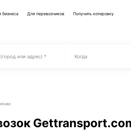
я бизнеса
Для перевозчиков
Получить котировку
 (город или адрес)
Когда
Чехию
озок Gettransport.co