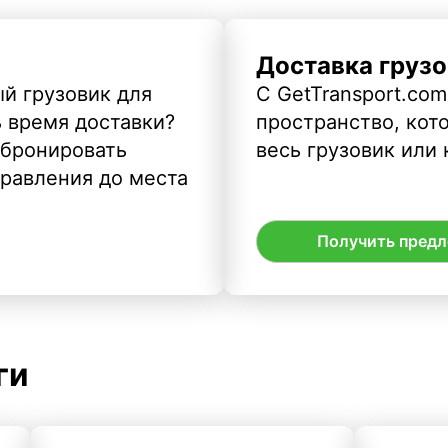
Доставка грузо
й грузовик для
С GetTransport.com
ь время доставки?
пространство, кото
абронировать
весь грузовик или 
правления до места
Получить пред
ги