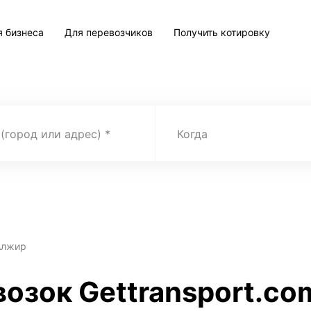
я бизнеса
Для перевозчиков
Получить котировку
 (город или адрес)
Когда
Алжир
озок Gettransport.co