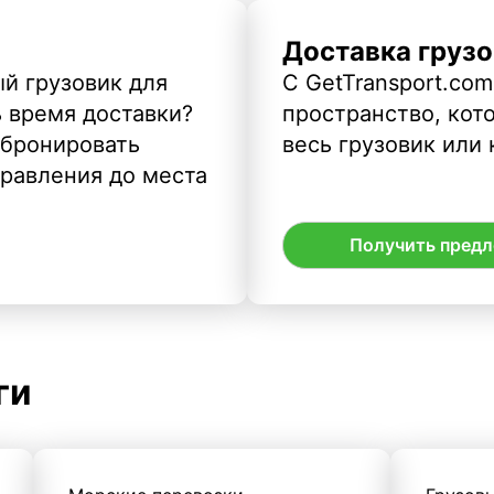
Доставка грузо
й грузовик для
С GetTransport.com
ь время доставки?
пространство, кото
абронировать
весь грузовик или 
правления до места
Получить пред
ги