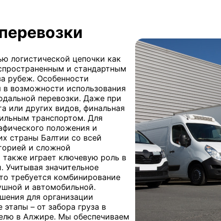
перевозки
ью логистической цепочки как
аспространенным и стандартным
за рубеж. Особенности
 в возможности использования
одальной перевозки. Даже при
а или других видов, финальная
ильным транспортом. Для
рафического положения и
их страны Балтии со всей
иторией и сложной
 также играет ключевую роль в
. Учитывая значительное
то требуется комбинирование
ушной и автомобильной.
ешения для организации
этапы – от забора груза в
телю в Алжире. Мы обеспечиваем