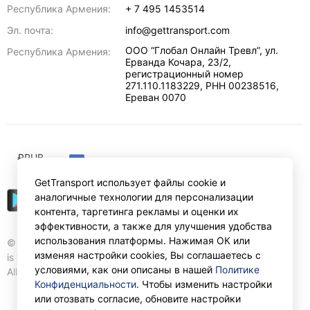
Республика Армения:
+ 7 495 1453514
Эл. почта:
info@gettransport.com
ООО “Глобал Онлайн Тревл”, ул.
Республика Армения:
Ерванда Кочара, 23/2,
регистрационный номер
271.110.1183229, РНН 00238516
,
Ереван
0070
₽
RUB
GetTransport использует файлы cookie и
аналогичные технологии для персонализации
контента, таргетинга рекламы и оценки их
эффективности, а также для улучшения удобства
использования платформы. Нажимая ОК или
© Gettransport International Limited. GetTransport®
изменяя настройки cookies, Вы соглашаетесь с
is trademark of Gettransport International Limited.
условиями, как они описаны в нашей
Политике
All rights reserved.
Конфиденциальности
. Чтобы изменить настройки
или отозвать согласие, обновите настройки