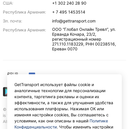
США:
+1 302 240 28 90
Республика Армения:
+ 7 495 1453514
Эл. почта:
info@gettransport.com
ООО “Глобал Онлайн Тревл”, ул.
Республика Армения:
Ерванда Кочара, 23/2,
регистрационный номер
271.110.1183229, РНН 00238516
,
Ереван
0070
₽
RUB
GetTransport использует файлы cookie и
аналогичные технологии для персонализации
контента, таргетинга рекламы и оценки их
эффективности, а также для улучшения удобства
использования платформы. Нажимая ОК или
© Gettransport International Limited. GetTransport®
изменяя настройки cookies, Вы соглашаетесь с
is trademark of Gettransport International Limited.
условиями, как они описаны в нашей
Политике
All rights reserved.
Конфиденциальности
. Чтобы изменить настройки