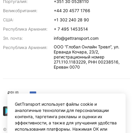
Португалия:
+351 30 0528110
Великобритания:
+44 20 4577 1766
США:
+1 302 240 28 90
Республика Армения:
+ 7 495 1453514
Эл. почта:
info@gettransport.com
ООО “Глобал Онлайн Тревл”, ул.
Республика Армения:
Ерванда Кочара, 23/2,
регистрационный номер
271.110.1183229, РНН 00238516
,
Ереван
0070
₽
RUB
GetTransport использует файлы cookie и
аналогичные технологии для персонализации
контента, таргетинга рекламы и оценки их
эффективности, а также для улучшения удобства
использования платформы. Нажимая ОК или
© Gettransport International Limited. GetTransport®