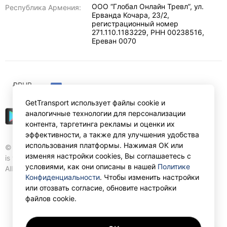
ООО “Глобал Онлайн Тревл”, ул.
Республика Армения:
Ерванда Кочара, 23/2,
регистрационный номер
271.110.1183229, РНН 00238516
,
Ереван
0070
₽
RUB
GetTransport использует файлы cookie и
аналогичные технологии для персонализации
контента, таргетинга рекламы и оценки их
эффективности, а также для улучшения удобства
использования платформы. Нажимая ОК или
© Gettransport International Limited. GetTransport®
изменяя настройки cookies, Вы соглашаетесь с
is trademark of Gettransport International Limited.
условиями, как они описаны в нашей
Политике
All rights reserved.
Конфиденциальности
. Чтобы изменить настройки
или отозвать согласие, обновите настройки
файлов cookie.