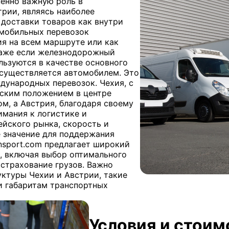
енно важную роль в
трии, являясь наиболее
доставки товаров как внутри
омобильных перевозок
я на всем маршруте или как
Даже если железнодорожный
льзуются в качестве основного
осуществляется автомобилем. Это
дународных перевозок. Чехия, с
ским положением в центре
м, а Австрия, благодаря своему
имания к логистике и
йского рынка, скорость и
 значение для поддержания
nsport.com предлагает широкий
к, включая выбор оптимального
страхование грузов. Важно
ктуры Чехии и Австрии, такие
 и габаритам транспортных
Условия и стоим