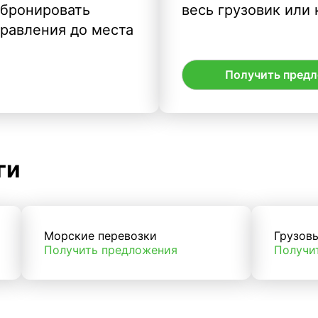
абронировать
весь грузовик или 
правления до места
Получить пред
ги
Морские перевозки
Грузов
Получить предложения
Получи