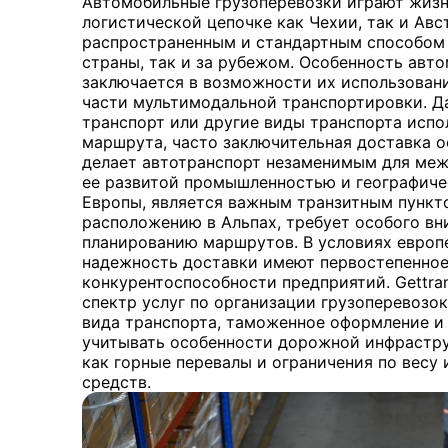
Автомобильные грузоперевозки играют жизн
логистической цепочке как Чехии, так и Авс
распространенным и стандартным способом 
страны, так и за рубежом. Особенность авт
заключается в возможности их использовани
части мультимодальной транспортировки. 
транспорт или другие виды транспорта испо
маршрута, часто заключительная доставка 
делает автотранспорт незаменимым для меж
ее развитой промышленностью и географиче
Европы, является важным транзитным пункто
расположению в Альпах, требует особого вн
планированию маршрутов. В условиях европе
надежность доставки имеют первостепенное
конкурентоспособности предприятий. Gettra
спектр услуг по организации грузоперевозо
вида транспорта, таможенное оформление и 
учитывать особенности дорожной инфрастру
как горные перевалы и ограничения по весу
средств.