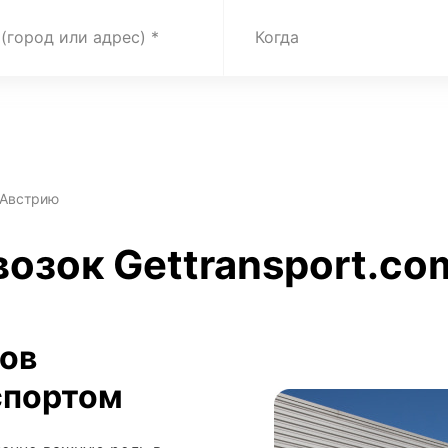
 (город или адрес)
Когда
 Австрию
озок Gettransport.co
зов
спортом