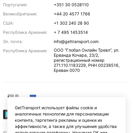
Португалия:
+351 30 0528110
Великобритания:
+44 20 4577 1766
США:
+1 302 240 28 90
Республика Армения:
+ 7 495 1453514
Эл. почта:
info@gettransport.com
ООО “Глобал Онлайн Тревл”, ул.
Республика Армения:
Ерванда Кочара, 23/2,
регистрационный номер
271.110.1183229, РНН 00238516
,
Ереван
0070
₽
RUB
GetTransport использует файлы cookie и
аналогичные технологии для персонализации
контента, таргетинга рекламы и оценки их
эффективности, а также для улучшения удобства
© Gettransport International Limited. GetTransport®
использования платформы. Нажимая ОК или