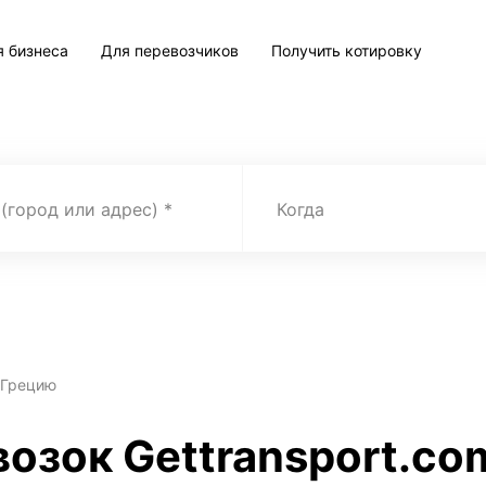
я бизнеса
Для перевозчиков
Получить котировку
 (город или адрес)
Когда
 Грецию
озок Gettransport.co