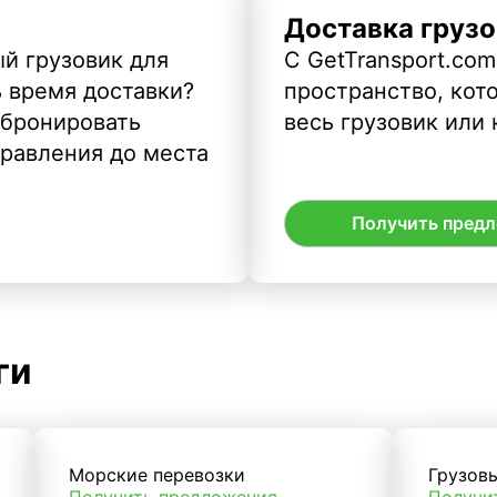
Доставка грузо
й грузовик для
С GetTransport.com
ь время доставки?
пространство, кото
абронировать
весь грузовик или 
правления до места
Получить пред
ги
Морские перевозки
Грузов