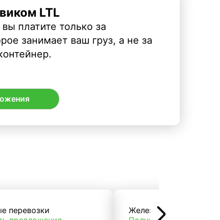
виком LTL
 вы платите только за
рое занимает ваш груз, а не за
контейнер.
ложения
ые перевозки
Железнодорожные пер