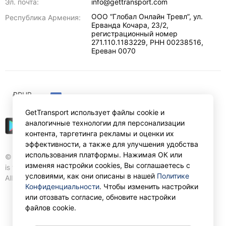
Эл. почта:
info@gettransport.com
ООО “Глобал Онлайн Тревл”, ул.
Республика Армения:
Ерванда Кочара, 23/2,
регистрационный номер
271.110.1183229, РНН 00238516
,
Ереван
0070
₽
RUB
GetTransport использует файлы cookie и
аналогичные технологии для персонализации
контента, таргетинга рекламы и оценки их
эффективности, а также для улучшения удобства
использования платформы. Нажимая ОК или
© Gettransport International Limited. GetTransport®
изменяя настройки cookies, Вы соглашаетесь с
is trademark of Gettransport International Limited.
условиями, как они описаны в нашей
Политике
All rights reserved.
Конфиденциальности
. Чтобы изменить настройки
или отозвать согласие, обновите настройки
файлов cookie.