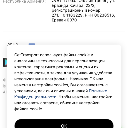
ООО “Глобал Онлайн Тревл”, ул.
Республика Армения:
Ерванда Кочара, 23/2,
регистрационный номер
271.110.1183229, РНН 00238516
,
Ереван
0070
₽
RUB
GetTransport использует файлы cookie и
аналогичные технологии для персонализации
контента, таргетинга рекламы и оценки их
эффективности, а также для улучшения удобства
использования платформы. Нажимая ОК или
© Gettransport International Limited. GetTransport®
изменяя настройки cookies, Вы соглашаетесь с
is trademark of Gettransport International Limited.
условиями, как они описаны в нашей
Политике
All rights reserved.
Конфиденциальности
. Чтобы изменить настройки
или отозвать согласие, обновите настройки
файлов cookie.
OK