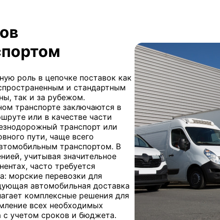
зов
спортом
ную роль в цепочке поставок как
распространенным и стандартным
ы, так и за рубежом.
ном транспорте заключаются в
шруте или в качестве части
лезнодорожный транспорт или
вного пути, чаще всего
автомобильным транспортом. В
нией, учитывая значительное
нентах, часто требуется
а: морские перевозки для
едующая автомобильная доставка
длагает комплексные решения для
рмление всех необходимых
 с учетом сроков и бюджета.