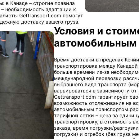
: в Канаде – строгие правила
и – необходимость адаптации к
алисты Gettransport.com помогут
адежную доставку вашего груза.
Условия и стоим
автомобильным 
Время доставки в пределах Кении
транспортировка между Канадой 
больше времени из-за необходим
международной перевозки рассчи
выбранного вида транспорта (мо
варьироваться в зависимости от 
Gettransport.com гарантирует св
возможность отслеживания на вс
автомобильным транспортом расс
тарифной сетки – цена за едини
транспортировку, в стоимость в
заказа, время погрузки/разгрузки
погрузки) и огребок (без груза м