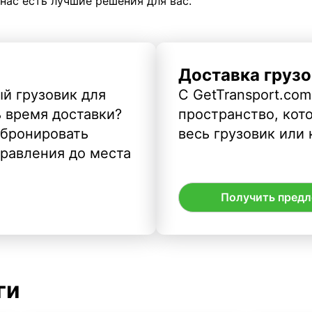
 нас есть лучшие решения для вас.
Доставка грузо
й грузовик для
С GetTransport.com
ь время доставки?
пространство, кото
абронировать
весь грузовик или 
правления до места
Получить пред
ги