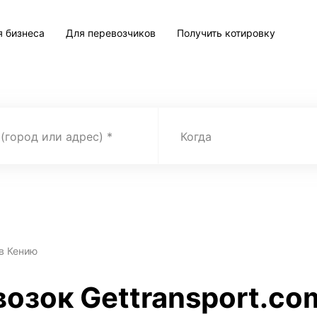
я бизнеса
Для перевозчиков
Получить котировку
 (город или адрес)
Когда
в Кению
возок Gettransport.co