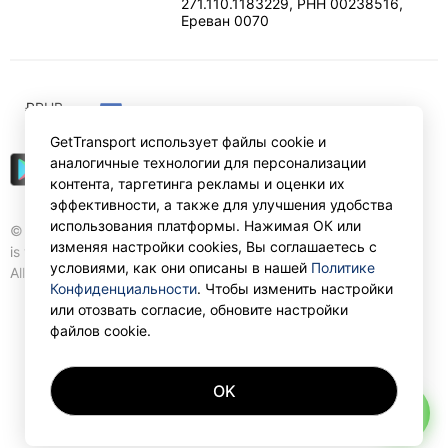
271.110.1183229, РНН 00238516
,
Ереван
0070
₽
RUB
GetTransport использует файлы cookie и
аналогичные технологии для персонализации
контента, таргетинга рекламы и оценки их
эффективности, а также для улучшения удобства
использования платформы. Нажимая ОК или
© Gettransport International Limited. GetTransport®
изменяя настройки cookies, Вы соглашаетесь с
is trademark of Gettransport International Limited.
условиями, как они описаны в нашей
Политике
All rights reserved.
Конфиденциальности
. Чтобы изменить настройки
или отозвать согласие, обновите настройки
файлов cookie.
OK
AI