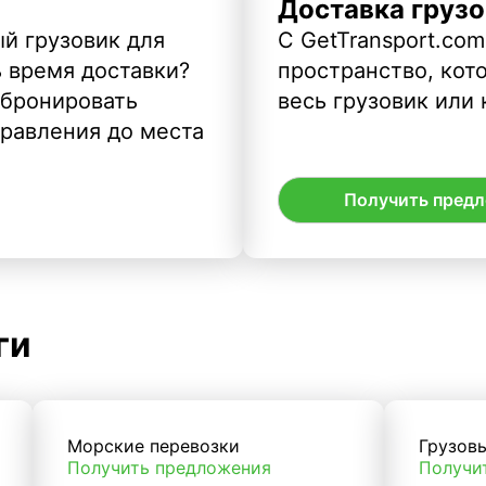
Доставка грузо
й грузовик для
С GetTransport.com
ь время доставки?
пространство, кото
абронировать
весь грузовик или 
правления до места
Получить пред
ги
Морские перевозки
Грузов
Получить предложения
Получи