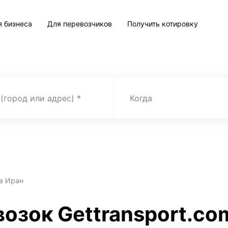
я бизнеса
Для перевозчиков
Получить котировку
 (город или адрес)
Когда
в Иран
возок Gettransport.co