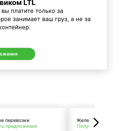
виком LTL
 вы платите только за
рое занимает ваш груз, а не за
контейнер.
ложения
ые перевозки
Железнодорожные пер
ть предложения
Получить предложени