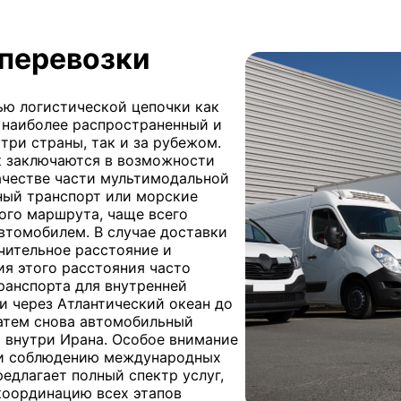
перевозки
ью логистической цепочки как
– наиболее распространенный и
три страны, так и за рубежом.
к заключаются в возможности
ачестве части мультимодальной
ный транспорт или морские
ого маршрута, чаще всего
втомобилем. В случае доставки
чительное расстояние и
ия этого расстояния часто
ранспорта для внутренней
и через Атлантический океан до
затем снова автомобильный
ю внутри Ирана. Особое внимание
 и соблюдению международных
редлагает полный спектр услуг,
координацию всех этапов