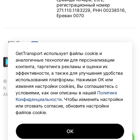
регистрационный номер
271.110.1183229, РНН 00238516
,
Ереван
0070
₽
RUB
GetTransport использует файлы cookie и
аналогичные технологии для персонализации
контента, таргетинга рекламы и оценки их
эффективности, а также для улучшения удобства
использования платформы. Нажимая ОК или
© Gettransport International Limited. GetTransport®
изменяя настройки cookies, Вы соглашаетесь с
is trademark of Gettransport International Limited.
условиями, как они описаны в нашей
Политике
All rights reserved.
Конфиденциальности
. Чтобы изменить настройки
или отозвать согласие, обновите настройки
файлов cookie.
OK
AI