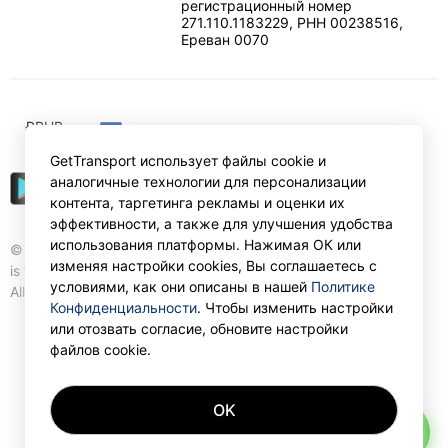
регистрационный номер
271.110.1183229, РНН 00238516
,
Ереван
0070
₽
RUB
GetTransport использует файлы cookie и
аналогичные технологии для персонализации
контента, таргетинга рекламы и оценки их
эффективности, а также для улучшения удобства
использования платформы. Нажимая ОК или
© Gettransport International Limited. GetTransport®
изменяя настройки cookies, Вы соглашаетесь с
is trademark of Gettransport International Limited.
условиями, как они описаны в нашей
Политике
All rights reserved.
Конфиденциальности
. Чтобы изменить настройки
или отозвать согласие, обновите настройки
файлов cookie.
OK
AI