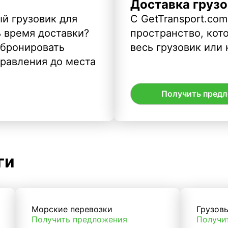
Доставка грузо
й грузовик для
С GetTransport.com
ь время доставки?
пространство, кото
абронировать
весь грузовик или 
правления до места
Получить пред
ги
Морские перевозки
Грузов
Получить предложения
Получи