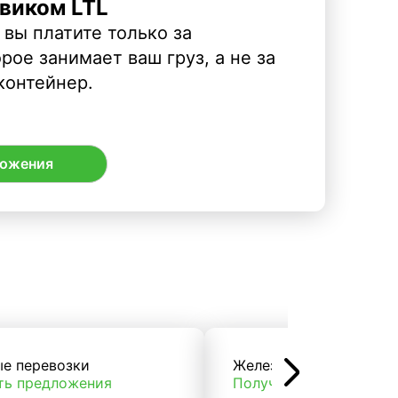
виком LTL
 вы платите только за
рое занимает ваш груз, а не за
контейнер.
ложения
ые перевозки
Железнодорожные пер
ть предложения
Получить предложени