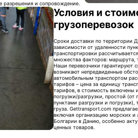
ые разрешения и сопровождение.
Условия и стои
грузоперевозок
Сроки доставки по территории Да
зависимости от удаленности пун
транспортировки рассчитывается
множества факторов: маршрута, т
Наши перевозчики гарантируют с
возникают непредвиденные обсто
автомобильным транспортом расс
тарифов – цена за единицу тран
тарифов, в стоимость включены и
погрузки/разгрузки, простой (от 
пунктами разгрузки и погрузки),
груза. Gettransport.com предлага
включая организацию морских и 
Болгарии в Данию, особенно акту
ценных товаров.