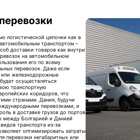
перевозки
ью логистической цепочки как в
в автомобильным транспортом –
соб доставки товаров как внутри
перевозок на автомобильном
льзования его по всему
ьных перевозок. Даже если
 или железнодорожные
 будет осуществляться
свою транспортную
вропейских коридоров, что
ими странами. Дания, будучи
международными перевозками, и
оль в доставке грузов до портов
к между Болгарией и Данией
видов транспорта из-за
озволяет оптимизировать затраты
ля перевозки негабаритных или