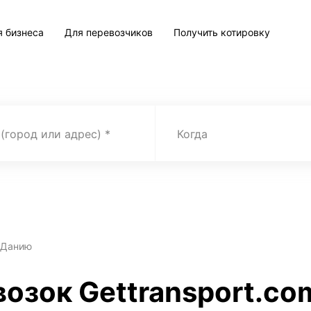
я бизнеса
Для перевозчиков
Получить котировку
 (город или адрес)
Когда
 Данию
озок Gettransport.co