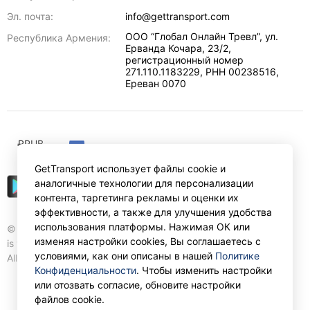
Эл. почта:
info@gettransport.com
ООО “Глобал Онлайн Тревл”, ул.
Республика Армения:
Ерванда Кочара, 23/2,
регистрационный номер
271.110.1183229, РНН 00238516
,
Ереван
0070
₽
RUB
GetTransport использует файлы cookie и
аналогичные технологии для персонализации
контента, таргетинга рекламы и оценки их
эффективности, а также для улучшения удобства
использования платформы. Нажимая ОК или
© Gettransport International Limited. GetTransport®
изменяя настройки cookies, Вы соглашаетесь с
is trademark of Gettransport International Limited.
условиями, как они описаны в нашей
Политике
All rights reserved.
Конфиденциальности
. Чтобы изменить настройки
или отозвать согласие, обновите настройки
файлов cookie.