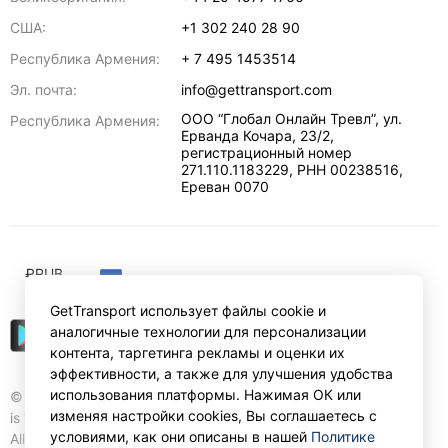
США:
+1 302 240 28 90
Республика Армения:
+ 7 495 1453514
Эл. почта:
info@gettransport.com
ООО “Глобал Онлайн Тревл”, ул.
Республика Армения:
Ерванда Кочара, 23/2,
регистрационный номер
271.110.1183229, РНН 00238516
,
Ереван
0070
₽
RUB
GetTransport использует файлы cookie и
аналогичные технологии для персонализации
контента, таргетинга рекламы и оценки их
эффективности, а также для улучшения удобства
использования платформы. Нажимая ОК или
© Gettransport International Limited. GetTransport®
изменяя настройки cookies, Вы соглашаетесь с
is trademark of Gettransport International Limited.
условиями, как они описаны в нашей
Политике
All rights reserved.