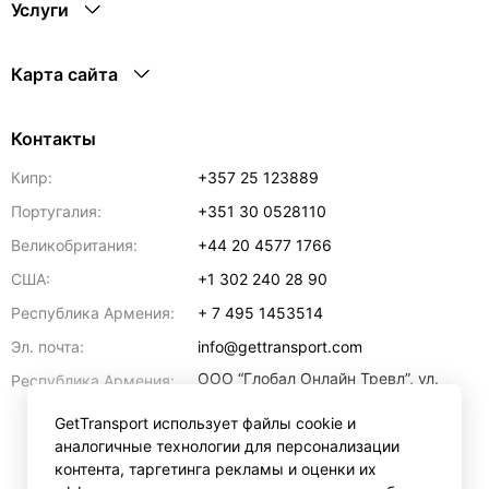
Услуги
Карта сайта
Контакты
Кипр:
+357 25 123889
Португалия:
+351 30 0528110
Великобритания:
+44 20 4577 1766
США:
+1 302 240 28 90
Республика Армения:
+ 7 495 1453514
Эл. почта:
info@gettransport.com
ООО “Глобал Онлайн Тревл”, ул.
Республика Армения:
Ерванда Кочара, 23/2,
регистрационный номер
GetTransport использует файлы cookie и
271.110.1183229, РНН 00238516
,
аналогичные технологии для персонализации
Ереван
0070
контента, таргетинга рекламы и оценки их