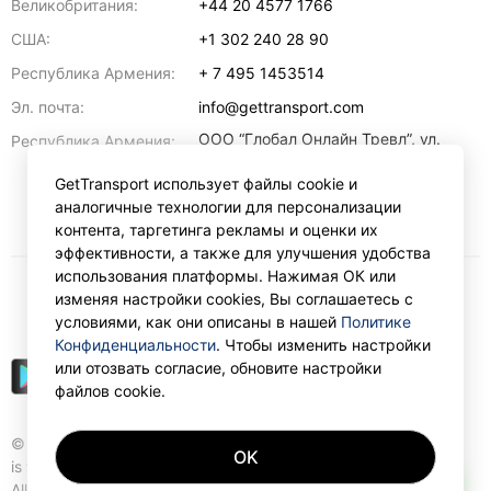
Великобритания:
+44 20 4577 1766
США:
+1 302 240 28 90
Республика Армения:
+ 7 495 1453514
Эл. почта:
info@gettransport.com
ООО “Глобал Онлайн Тревл”, ул.
Республика Армения:
Ерванда Кочара, 23/2,
регистрационный номер
GetTransport использует файлы cookie и
271.110.1183229, РНН 00238516
,
аналогичные технологии для персонализации
Ереван
0070
контента, таргетинга рекламы и оценки их
эффективности, а также для улучшения удобства
использования платформы. Нажимая ОК или
изменяя настройки cookies, Вы соглашаетесь с
₽
RUB
условиями, как они описаны в нашей
Политике
Конфиденциальности
. Чтобы изменить настройки
или отозвать согласие, обновите настройки
файлов cookie.
© Gettransport International Limited. GetTransport®
OK
is trademark of Gettransport International Limited.
AI
All rights reserved.