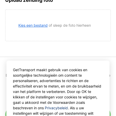
Upload zending foto
Kies een bestand
of sleep de foto hierheen
GetTransport maakt gebruik van cookies en
Door op “Ontvang aanbiedingen” te drukken, accepteert u de
soortgelijke technologieën om content te
bepalingen van de
personaliseren, advertenties te richten en de
gebruikersovereenkomst
en het
privacybeleid
van
effectiviteit ervan te meten, en om de bruikbaarheid
GetTransport.com.
van het platform te verbeteren. Door op OK te
klikken of de instellingen voor cookies te wijzigen,
gaat u akkoord met de Voorwaarden zoals
beschreven in ons
Privacybeleid
. Als u uw
instellingen wilt wijzigen of uw toestemming wilt
Aanbiedingen krijgen